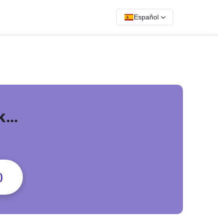
Español
pk…
)