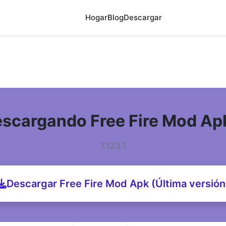
Hogar
Blog
Descargar
scargando Free Fire Mod A
1.123.1
Descargar Free Fire Mod Apk (Última versión