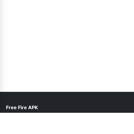
Free Fire APK
help@freefireapk.pk