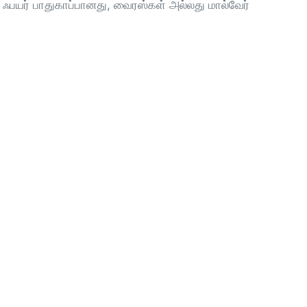
ீ ஃபயர் பாதுகாப்பானது, வைரஸ்கள் அல்லது மால்வேர்