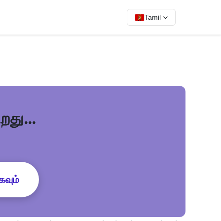
Tamil
கிறது…
கவும்