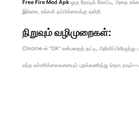
Free Fire Mod Apk
ஒரு நேரடிக் கோப்பு, அதை உங்க
இல்லை, உங்கள் நம்பிக்கைக்கு நன்றி.
நிறுவும் வழிமுறைகள்:
Chrome-ல் “OK” என்பதைத் தட்டி, அறிவிப்பிலிருந்து 
எந்த எச்சரிக்கைகளையும் புறக்கணித்து தொடரவும்—ஃப